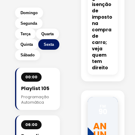
isenção
de
Domingo
imposto
na
Segunda
compra
Terça
Quarta
de
carro;
Quinta
Sexta
veja
quem
Sábado
tem
direito
00:00
Playlist 105
Programação
Automática
FM
90
AN
06:00
UN