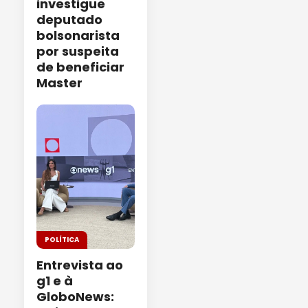
investigue
deputado
bolsonarista
por suspeita
de beneficiar
Master
POLÍTICA
Entrevista ao
g1 e à
GloboNews: