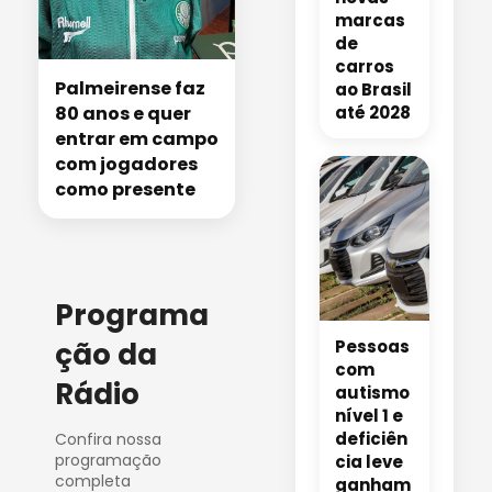
marcas
de
carros
Palmeirense faz
ao Brasil
80 anos e quer
até 2028
entrar em campo
com jogadores
como presente
Programa
ção da
Pessoas
com
Rádio
autismo
nível 1 e
deficiên
Confira nossa
programação
cia leve
completa
ganham