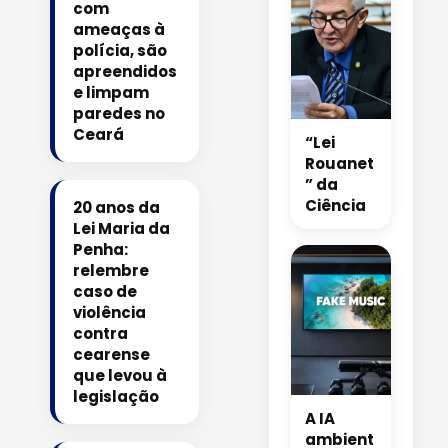
com
ameaças à
polícia, são
apreendidos
e limpam
paredes no
Ceará
“Lei
Rouanet
” da
Ciência
20 anos da
Lei Maria da
Penha:
relembre
caso de
violência
contra
cearense
que levou à
legislação
A IA
ambient