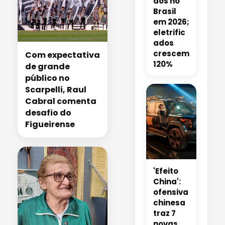
dos no
Brasil
em 2026;
eletrific
ados
crescem
Com expectativa
120%
de grande
público no
Scarpelli, Raul
Cabral comenta
desafio do
Figueirense
'Efeito
China':
ofensiva
chinesa
traz 7
novas