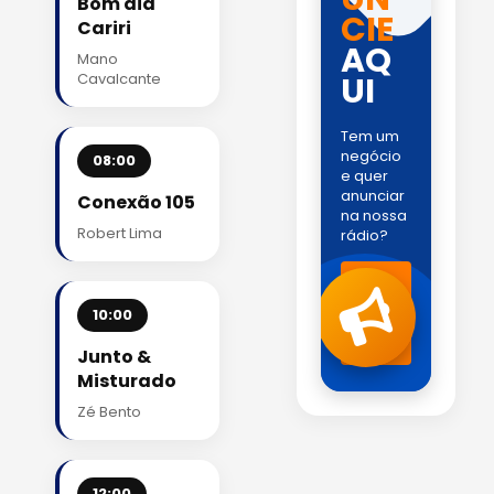
Bom dia
CIE
Cariri
AQ
Mano
Cavalcante
UI
Tem um
negócio
08:00
e quer
anunciar
Conexão 105
na nossa
Robert Lima
rádio?
Fale
com
a
10:00
gente
!
Junto &
Misturado
Zé Bento
12:00