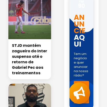
FM
90
AN
UN
CIE
AQ
UI
STJD mantém
zagueiro do Inter
Tem um
suspenso até o
negócio
retorno de
e quer
anunciar
Gabriel Pec aos
na nossa
treinamentos
rádio?
Fale
com
a
gente
!