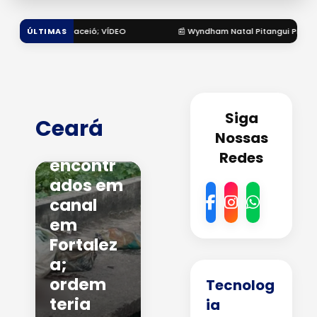
📰 Wyndham Natal Pitangui Praia: resort pé na areia elevou o litoral do RN
ÚLTIMAS
Dois
corpos
esquart
Siga
Ceará
ejados
Nossas
são
Redes
encontr
ados em
canal
em
Fortalez
a;
ordem
Tecnolog
teria
ia