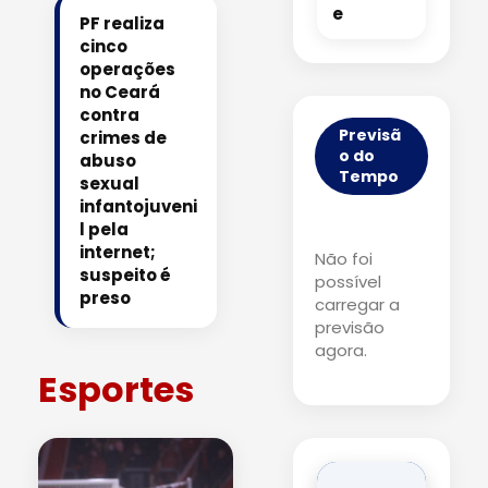
e
PF realiza
cinco
operações
no Ceará
contra
Previsã
crimes de
o do
abuso
Tempo
sexual
infantojuveni
l pela
internet;
Não foi
suspeito é
possível
preso
carregar a
previsão
agora.
Esportes