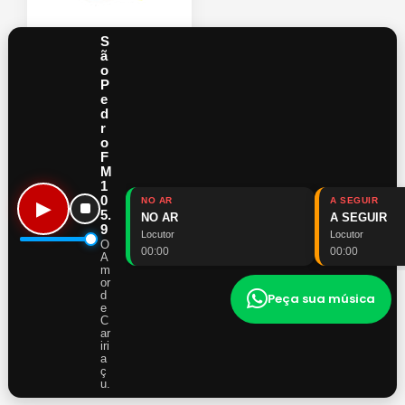
S
Cicero Ricardo
ã
o
Locutor
P
e
d
r
o
F
M
1
0
NO AR
A SEGUIR
▶
5.
NO AR
A SEGUIR
São Pedro FM 105.9
9
Locutor
Locutor
O
O amor de Caririçu.
00:00
00:00
A
Siga a Rádio
m
or
d
Peça sua música
e
C
ar
iri
a
© 2026 São Pedro FM 105.9 - Todos os direitos reservados.
ç
u.