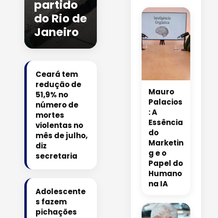
partido
do Rio de
Janeiro
Ceará tem
redução de
Mauro
51,9% no
Palacios
número de
: A
mortes
Essência
violentas no
do
mês de julho,
Marketin
diz
g e o
secretaria
Papel do
Humano
na IA
Adolescente
s fazem
pichações