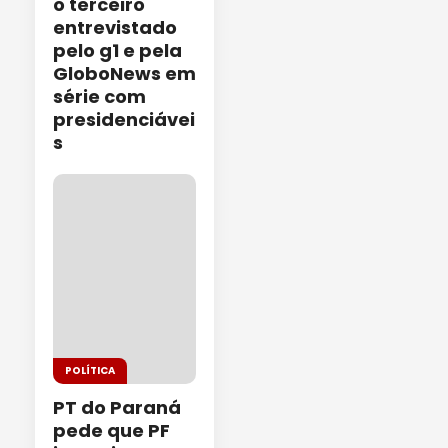
o terceiro
entrevistado
pelo g1 e pela
GloboNews em
série com
presidenciávei
s
POLÍTICA
PT do Paraná
pede que PF