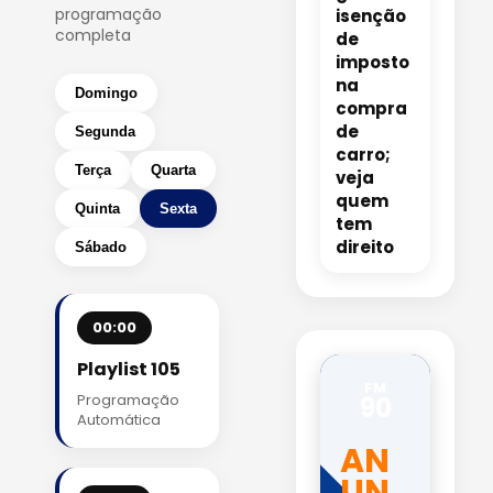
programação
isenção
completa
de
imposto
na
Domingo
compra
de
Segunda
carro;
Terça
Quarta
veja
quem
Quinta
Sexta
tem
direito
Sábado
00:00
Playlist 105
FM
Programação
90
Automática
AN
UN