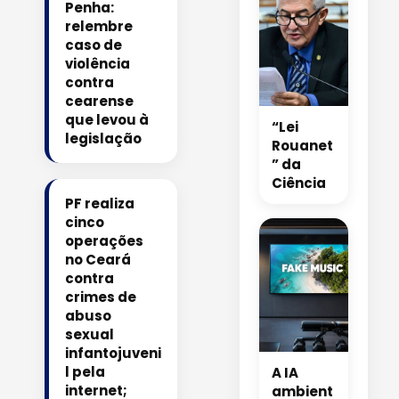
Penha:
relembre
caso de
violência
contra
cearense
que levou à
“Lei
legislação
Rouanet
” da
Ciência
PF realiza
cinco
operações
no Ceará
contra
crimes de
abuso
sexual
infantojuveni
l pela
A IA
internet;
ambient