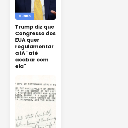
MUNDO
Trump diz que
Congresso dos
EUA quer
regulamentar
a IA "até
acabar com
ela"