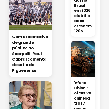
dos no
Brasil
em 2026;
eletrific
ados
crescem
120%
Com expectativa
de grande
público no
Scarpelli, Raul
Cabral comenta
desafio do
Figueirense
'Efeito
China':
ofensiva
chinesa
traz 7
novas