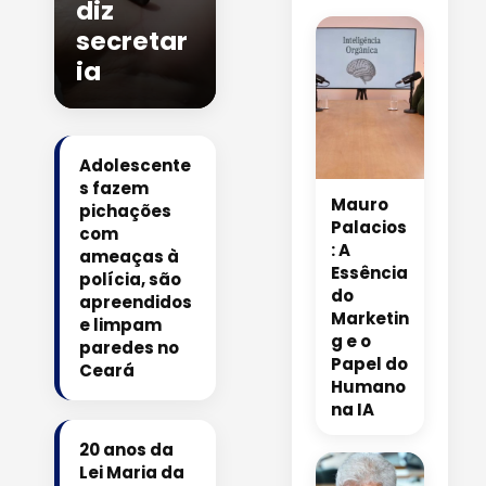
diz
secretar
ia
Adolescente
s fazem
Mauro
pichações
Palacios
com
: A
ameaças à
Essência
polícia, são
do
apreendidos
Marketin
e limpam
g e o
paredes no
Papel do
Ceará
Humano
na IA
20 anos da
Lei Maria da