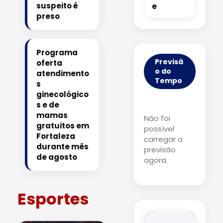
suspeito é
e
preso
Programa
Previsã
oferta
o do
atendimento
Tempo
s
ginecológico
s e de
mamas
Não foi
gratuitos em
possível
Fortaleza
carregar a
durante mês
previsão
de agosto
agora.
Esportes