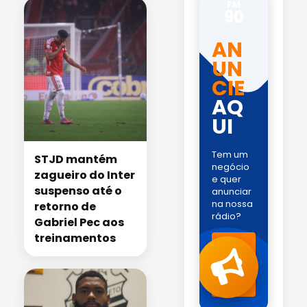
FM
90
AN
UN
CIE
AQ
UI
Tem um
STJD mantém
negócio
zagueiro do Inter
e quer
suspenso até o
anunciar
na nossa
retorno de
rádio?
Gabriel Pec aos
treinamentos
Fale
com
a
gente
!