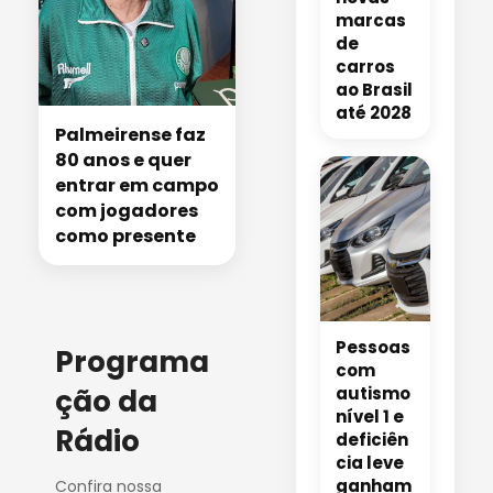
marcas
de
carros
ao Brasil
até 2028
Palmeirense faz
80 anos e quer
entrar em campo
com jogadores
como presente
Pessoas
Programa
com
ção da
autismo
nível 1 e
Rádio
deficiên
cia leve
ganham
Confira nossa