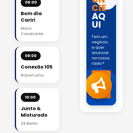
06:00
CIE
Bom dia
AQ
Cariri
UI
Mano
Cavalcante
Tem um
negócio
e quer
anunciar
08:00
na nossa
rádio?
Conexão 105
Fale
Robert Lima
com
a
gente
!
10:00
Junto &
Misturado
Zé Bento