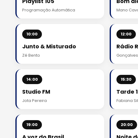
Playlist 105
Bom dia
Programação Automática
Mano Cava
10:00
12:00
Junto & Misturado
Rádio 
Zé Bento
Gonçalves
14:00
15:30
Studio FM
Tarde 
Jota Pereira
Fabiana Si
19:00
20:00
A voz do Brasil
Noite 