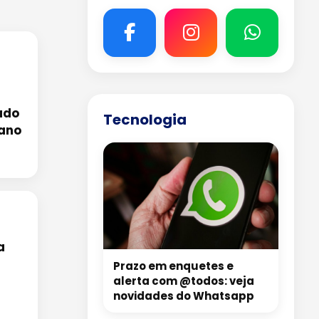
ado
Tecnologia
mano
r
a
Prazo em enquetes e
alerta com @todos: veja
novidades do Whatsapp