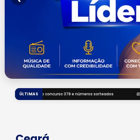
78 e números sorteados
ÚLTIMAS
📰 Super Sete hoje: resultado do conc
Ceará