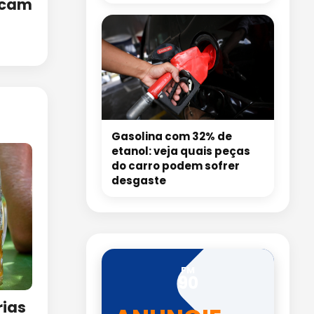
ficam
Gasolina com 32% de
etanol: veja quais peças
do carro podem sofrer
desgaste
FM
90
rias