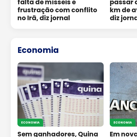
falta de mísseis e
passar 
frustração com conflito
km de a
no Irã, diz jornal
diz jorn
Economia
ECONOMIA
ECONOMIA
Sem ganhadores, Quina
Em nova