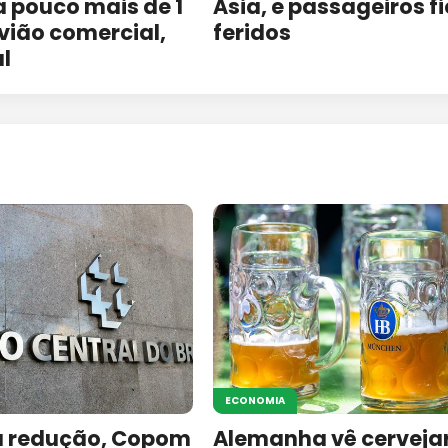
a pouco mais de 1
Ásia, e passageiros 
vião comercial,
feridos
al
ECONOMIA
 redução, Copom
Alemanha vê cerveja