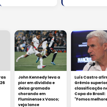
ras
John Kennedy leva a
Luís Castro afi
026
pior em dividida e
Grêmio superio
deixa gramado
classificação n
chorando em
Copa do Brasil:
Fluminense x Vasco;
"Fomos melhore
veja lance