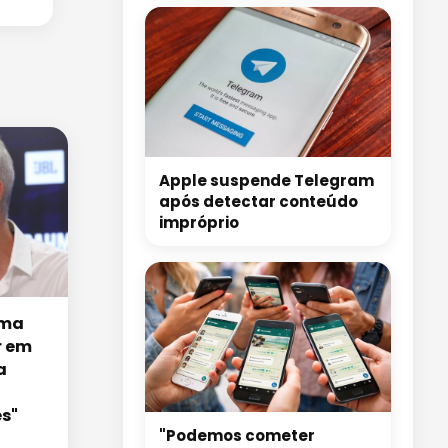
Apple suspende Telegram
após detectar conteúdo
impróprio
rma
r em
a
s"
"Podemos cometer