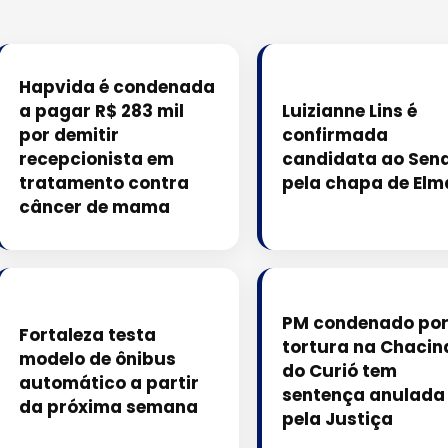
Hapvida é condenada
a pagar R$ 283 mil
Luizianne Lins é
por demitir
confirmada
recepcionista em
candidata ao Sen
tratamento contra
pela chapa de El
câncer de mama
PM condenado po
Fortaleza testa
tortura na Chacin
modelo de ônibus
do Curió tem
automático a partir
sentença anulada
da próxima semana
pela Justiça