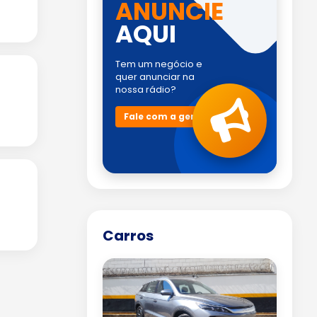
ANUNCIE
AQUI
Tem um negócio e
quer anunciar na
nossa rádio?
Fale com a gente!
Carros