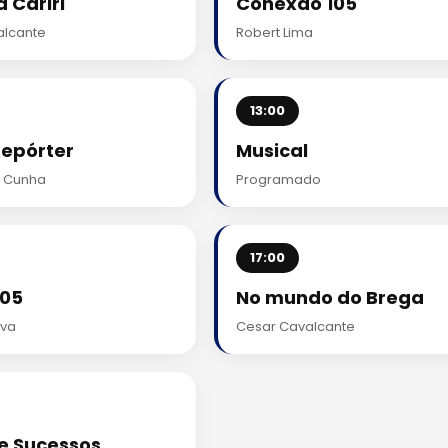
 Cariri
Conexão 105
lcante
Robert Lima
13:00
Repórter
Musical
 Cunha
Programado
17:00
105
No mundo do Brega
lva
Cesar Cavalcante
de Sucessos