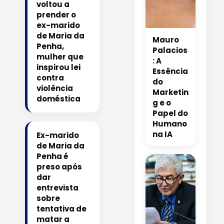
voltou a
prender o
ex-marido
de Maria da
Mauro
Penha,
Palacios
mulher que
: A
inspirou lei
Essência
contra
do
violência
Marketin
doméstica
g e o
Papel do
Humano
na IA
Ex-marido
de Maria da
Penha é
preso após
dar
entrevista
sobre
tentativa de
matar a