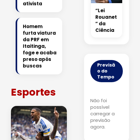
ativista
“Lei
Rouanet
” da
Homem
Ciência
furta viatura
da PRF em
Itaitinga,
foge e acaba
preso após
Previsã
buscas
o do
Tempo
Esportes
Não foi
possível
carregar a
previsão
agora.