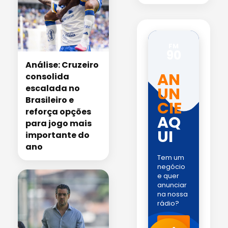
FM
90
Análise: Cruzeiro
AN
consolida
escalada no
UN
Brasileiro e
CIE
reforça opções
AQ
para jogo mais
UI
importante do
ano
Tem um
negócio
e quer
anunciar
na nossa
rádio?
Fale