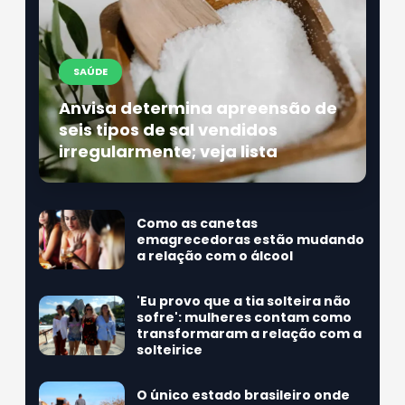
SAÚDE
Anvisa determina apreensão de
seis tipos de sal vendidos
irregularmente; veja lista
Como as canetas
emagrecedoras estão mudando
a relação com o álcool
'Eu provo que a tia solteira não
sofre': mulheres contam como
transformaram a relação com a
solteirice
O único estado brasileiro onde