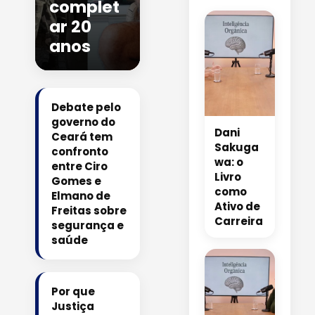
complet
ar 20
anos
Debate pelo
governo do
Dani
Ceará tem
Sakuga
confronto
wa: o
entre Ciro
Livro
Gomes e
como
Elmano de
Ativo de
Freitas sobre
Carreira
segurança e
saúde
Por que
Justiça