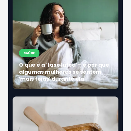
SAÚDE
O que é a 'fase lútea' – e por que
algumas mulheres se sentem
'mais feias' durante ela