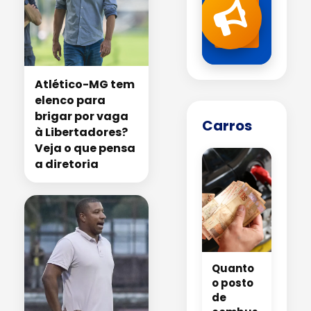
com
a
gente
!
Atlético-MG tem
elenco para
brigar por vaga
Carros
à Libertadores?
Veja o que pensa
a diretoria
Quanto
o posto
de