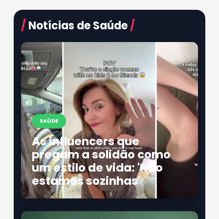
/
Notícias de Saúde
/
SAÚDE
As influencers que
pregam a solidão como
um estilo de vida: 'Não
estamos sozinhas'