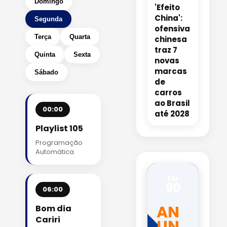
Domingo
'Efeito
China':
Segunda
ofensiva
Terça
Quarta
chinesa
traz 7
Quinta
Sexta
novas
marcas
Sábado
de
carros
ao Brasil
00:00
até 2028
Playlist 105
Programação
Automática
FM
90
06:00
AN
Bom dia
Cariri
UN