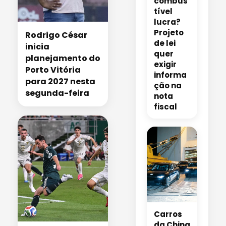
combus
tível
lucra?
Projeto
Rodrigo César
de lei
inicia
quer
planejamento do
exigir
Porto Vitória
informa
para 2027 nesta
ção na
segunda-feira
nota
fiscal
Carros
da China