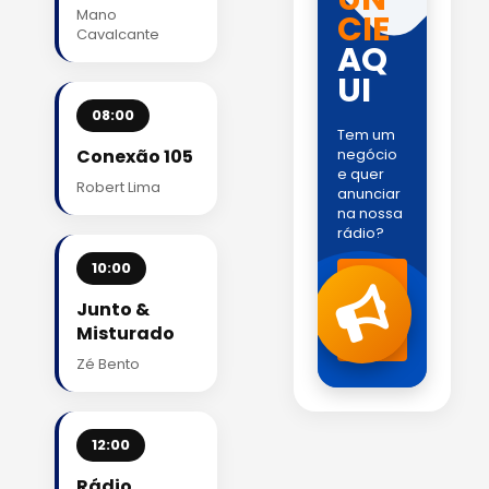
Mano
CIE
Cavalcante
AQ
UI
08:00
Tem um
Conexão 105
negócio
e quer
Robert Lima
anunciar
na nossa
rádio?
10:00
Fale
com
Junto &
a
gente
Misturado
!
Zé Bento
12:00
Rádio