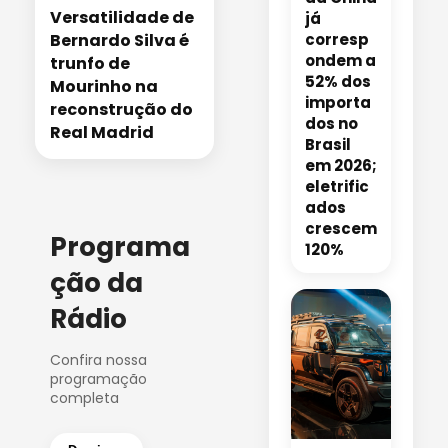
Versatilidade de
já
Bernardo Silva é
corresp
ondem a
trunfo de
52% dos
Mourinho na
importa
reconstrução do
dos no
Real Madrid
Brasil
em 2026;
eletrific
ados
crescem
Programa
120%
ção da
Rádio
Confira nossa
programação
completa